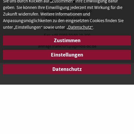
Frankfurt Flughafen
Sie uns durch Klicken auf „Zustimmen“ Ihre Einwilligung dafür
geben. Sie können Ihre Einwilligung jederzeit mit Wirkung für die
De-Saint-Exupéry-Straße 10
Zukunft widerrufen. Weitere Informationen und
60549 Frankfurt am Main
Anpassungsmöglichkeiten zu den eingesetzten Cookies finden Sie
unter „Einstellungen“ sowie unter
„Datenschutz“
.
Tel.: +49 (0)69 50 60 28-100
Fax: +49 (0)69 50 60 28-200
Zustimmen
anfrage.frankfurt@agendis-bc.de
Einstellungen
Datenschutz