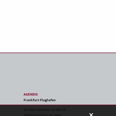
AGENDIS
Frankfurt Flughafen
De-Saint-Exupéry-Straße 10
×
60549 Frankfurt am Main