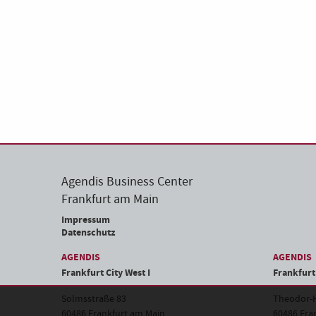
Agendis Business Center
Frankfurt am Main
Impressum
Datenschutz
AGENDIS
AGENDIS
Frankfurt City West I
Frankfurt 
Solmsstraße 83
Theodor-H
60486 Frankfurt am Main
60486 Fra