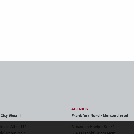
AGENDIS
City West II
Frankfurt Nord - Mertonviertel
euss-Allee 112
Sebastian-Kneipp-Str. 41
nkfurt am Main
60439 Frankfurt am Main